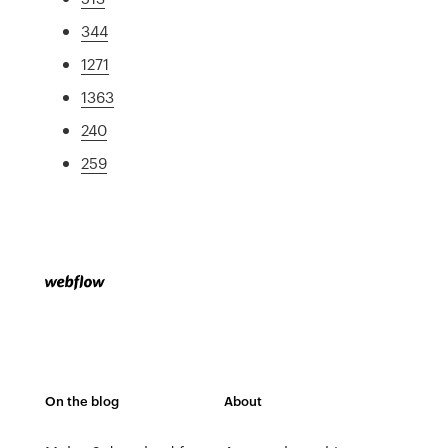
344
1271
1363
240
259
On the blog
About