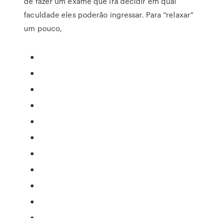
de fazer um exame que irá decidir em qual
faculdade eles poderão ingressar. Para “relaxar”
um pouco,