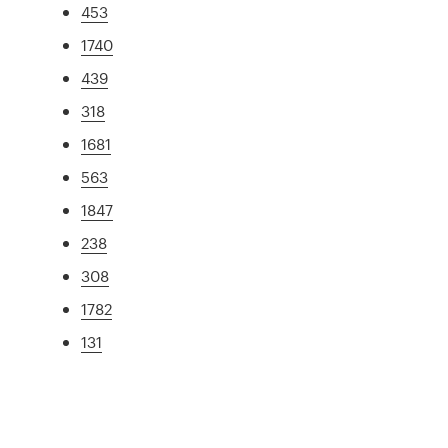
453
1740
439
318
1681
563
1847
238
308
1782
131