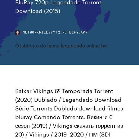
BluRay 720p Legendado Torrent
Download (2015)
NETWORKFILESYYTQ.NETLIFY.APP
O labirinto do fauno legendado online hd
Baixar Vikings 6ª Temporada Torrent
(2020) Dublado / Legendado Download
Série Torrents Dublado download filmes
bluray Comando Torrents. Викинги 6
сезон (2019) / Vikings скачать торрент из
20) / Vikings / 2019- 2020 / ПМ (SDI