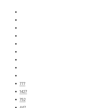
777
1427
752
447