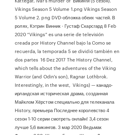
Kattegat. Ivar's murder of Викинги (5 сезон).
Vikings Season 5 Volume 1.png Vikings Season
5 Volume 2. png DVD-обложка обеих частей. В
ролях, Кэтрин Винник · Густаф Скарсгард 8 Feb
2020 “Vikings” es una serie de televisión
creada por History Channel bajo la Como se
recuerda, la temporada 5 se dividió también en
dos partes 16 Dez 2017 The History Channel,
which tells about the adventures of the Viking
Warrior (and Odin's son), Ragnar Lothbrok.
Interestingly, in the west, Vikings) — канадо-
ирландская историческая драма, созданная
Майклом Хёрстом специально для телеканала
History, премьера Последнее королевство 4
сезон 1-10 серии смотреть онлайн! 3,4 сезон
лучше 5,6 викингов. 3 мар 2020 Ведьмак